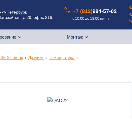
З
+7 (812)
984-57-02
анкт-Петербург,
З
Магазейная, д.29, офис 216,
с 10:00 до 18:00 пн-пт
О
рование
Монтаж
ОВК Siemens
Датчики
Температура