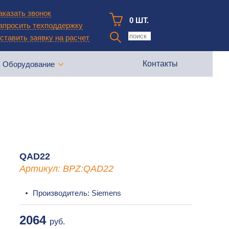
аказать звонок
0 ШТ.
апросить техподдержку
ставить заявку на расчет
Контакты
Оборудование
QAD22
Артикул: BPZ:QAD22
Производитель: Siemens
2064
руб.