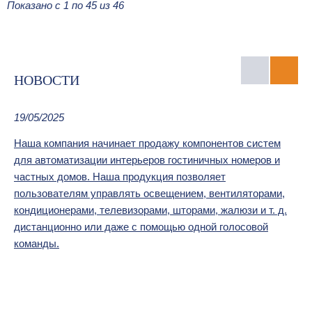
Показано с 1 по 45 из 46
НОВОСТИ
19/05/2025
Наша компания начинает продажу компонентов систем
02
для автоматизации интерьеров гостиничных номеров и
частных домов. Наша продукция позволяет
ОО
ном
пользователям управлять освещением, вентиляторами,
шт
кондиционерами, телевизорами, шторами, жалюзи и т. д.
АС
дистанционно или даже с помощью одной голосовой
команды.